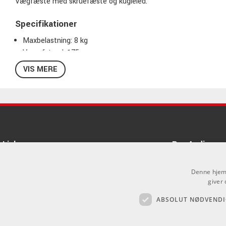
Vægfæste med skruefæste og kugleled.
Specifikationer
Maxbelastning: 8 kg
Vægafstand: 175 mm
Vægplade: 95 x 80 mm
VIS MERE
Vægt: 0,7 kg
Sort
Links
Pro Audio
Om Os
Denne hjemm
Agenturer
giver 
ABSOLUT NØDVENDI
Log ind
.
GDPR & Cookies