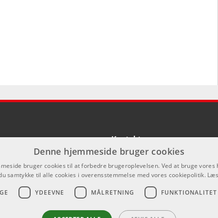
Kontakt
Denne hjemmeside bruger cookies
Som privatperson kan du ikke købe p
eside bruger cookies til at forbedre brugeroplevelsen. Ved at bruge vore
hjemmeside, alt salg foregår gennem 
du samtykke til alle cookies i overensstemmelse med vores cookiepolitik.
Læs
info@emnordic.dk
GE
YDEEVNE
MÅLRETNING
FUNKTIONALITET