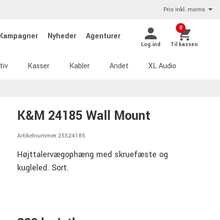
Pris inkl. moms
0
Kampagner
Nyheder
Agenturer
Log ind
Til kassen
tiv
Kasser
Kabler
Andet
XL Audio
K&M 24185 Wall Mount
Artikelnummer 25524185
Højttalervægophæng med skruefæste og
kugleled. Sort.