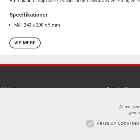
Bæreplade til højttalere. Passer til højttalerstativ 26790 og 26
Specifikationer
Mål: 240 x 200 x 5 mm
Vægt: 1,8 kg
VIS MERE
Links
Pro Audio
Om Os
Denne hjemm
Agenturer
giver 
ABSOLUT NØDVENDI
Log ind
.
GDPR & Cookies