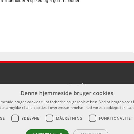
795. Indeholder 4 spikes og 4 gummifødder.
Kontakt
Denne hjemmeside bruger cookies
Som privatperson kan du ikke købe p
eside bruger cookies til at forbedre brugeroplevelsen. Ved at bruge vore
hjemmeside, alt salg foregår gennem 
du samtykke til alle cookies i overensstemmelse med vores cookiepolitik.
Læs
info@emnordic.dk
GE
YDEEVNE
MÅLRETNING
FUNKTIONALITET