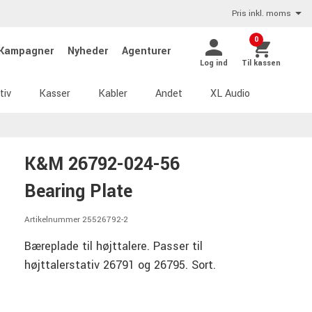
Pris inkl. moms
0
Kampagner
Nyheder
Agenturer
Log ind
Til kassen
tiv
Kasser
Kabler
Andet
XL Audio
K&M 26792-024-56
Bearing Plate
Artikelnummer 25526792-2
Bæreplade til højttalere. Passer til
højttalerstativ 26791 og 26795. Sort.