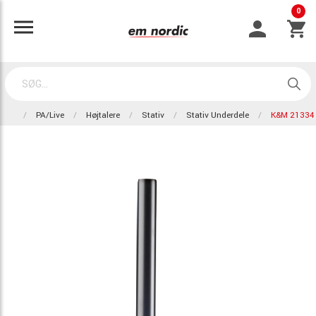
0
PA/Live
Højtalere
Stativ
Stativ Underdele
K&M 21334 