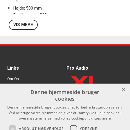
Højde: 500 mm
Rørdiameter: Ø35 mm
Maxbelastning: 35 kg
VIS MERE
M20-gevind i bunden (passer til 24116)
Vægt: 1,14
Sort
Links
Pro Audio
Om Os
×
Agenturer
Denne hjemmeside bruger
cookies
.
Log ind
Denne hjemmeside bruger cookies til at forbedre brugeroplevelsen.
GDPR & Cookies
Ved at bruge vores hjemmeside giver du samtykke til alle cookies i
overensstemmelse med vores cookiepolitik.
Læs mere
Kontakt
Sociale medier
ABSOLUT NØDVENDIGE
YDEEVNE