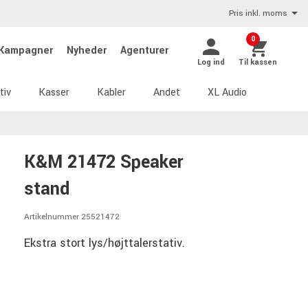
Pris inkl. moms
0
Kampagner
Nyheder
Agenturer
Log ind
Til kassen
tiv
Kasser
Kabler
Andet
XL Audio
K&M 21472 Speaker
stand
Artikelnummer 25521472
Ekstra stort lys/højttalerstativ.