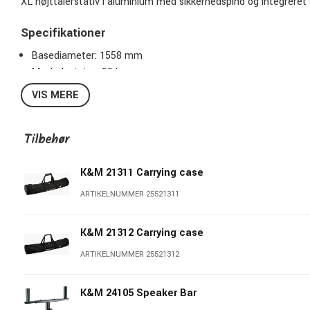
XL højttalerstativ i aluminium med sikkerhedspind og integrere
Specifikationer
Basediameter: 1558 mm
Maxbelastning: 50 kg
Højde: 1580 - 2474 mm
VIS MERE
Tilbehør: Bæretaske 21319 (tilkøb)
Vægt: 3,87 kg
Tilbehør
Sort
K&M 21311 Carrying case
ARTIKELNUMMER 25521311
K&M 21312 Carrying case
ARTIKELNUMMER 25521312
K&M 24105 Speaker Bar