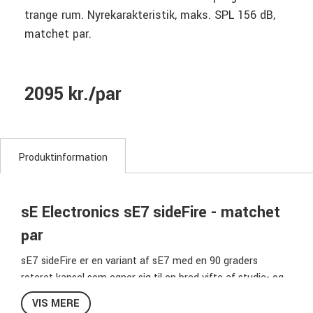
trange rum. Nyrekarakteristik, maks. SPL 156 dB,
matchet par.
2095 kr./par
Produktinformation
sE Electronics sE7 sideFire - matchet
par
sE7 sideFire er en variant af sE7 med en 90 graders
roteret kapsel som egner sig til en bred vifte af studie- og
live lydapplikationer hvor man vil så tæt på kilden som
VIS MERE
muligt. Det kan være relevant på alt fra akustisk guitar, og