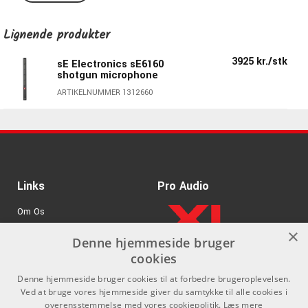
klaver til trommer og kabinetter.
Lignende produkter
Specifikationer
3925 kr./stk
sE Electronics sE6160
Matchet par
shotgun microphone
Sideadressekapsel muliggør tæt opmiking hvor pladsen
ARTIKELNUMMER 1312660
er trang
Optimeret akustisk design
Diskret klasse-A-kredsløb og transformerløs udgang
Klar, naturlig lydkvalitet ved alle frekvenser
Velegnet til stort set alle instrumentkilder
Nyrekarakteristik
Links
Pro Audio
Frekvenrespons: 20 Hz - 20 kHz
Om Os
Maks. SPL: 136/156 dB (0/20 dB pad)
×
80 Hz, 6 dB/Okt, Low-cut switch
Agenturer
Denne hjemmeside bruger
-20dB Pad switch
cookies
.
Log ind
Ultra støjsvage komponenter
Denne hjemmeside bruger cookies til at forbedre brugeroplevelsen.
Dimensioner: 23 x 130 mm
GDPR & Cookies
Ved at bruge vores hjemmeside giver du samtykke til alle cookies i
Vægt: 163 g
overensstemmelse med vores cookiepolitik.
Læs mere