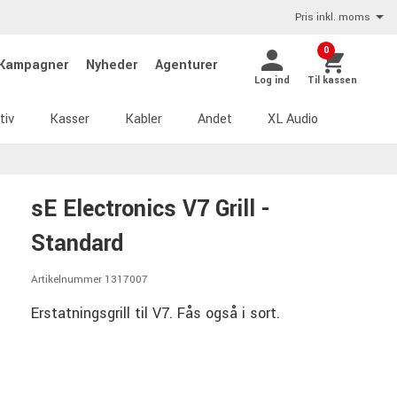
Pris inkl. moms
0
Kampagner
Nyheder
Agenturer
Log ind
Til kassen
tiv
Kasser
Kabler
Andet
XL Audio
sE Electronics V7 Grill -
Standard
Artikelnummer 1317007
Erstatningsgrill til V7. Fås også i sort.