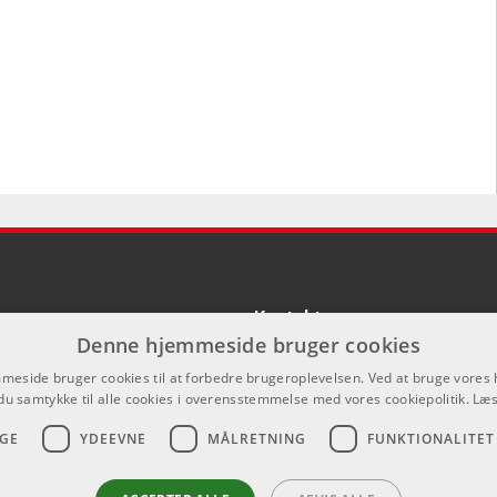
Kontakt
Denne hjemmeside bruger cookies
Som privatperson kan du ikke købe p
eside bruger cookies til at forbedre brugeroplevelsen. Ved at bruge vore
hjemmeside, alt salg foregår gennem 
du samtykke til alle cookies i overensstemmelse med vores cookiepolitik.
Læs
info@emnordic.dk
GE
YDEEVNE
MÅLRETNING
FUNKTIONALITET