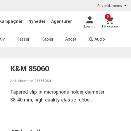
Pris inkl. moms
0
Kampagner
Nyheder
Agenturer
Log ind
Til kassen
tiv
Kasser
Kabler
Andet
XL Audio
K&M 85060
Artikelnummer 25585060
Tapered slip-in microphone holder diameter
38-40 mm, high quality elastic rubber.