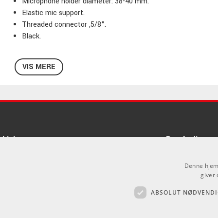
Microphone holder diameter: 38-40 mm.
Elastic mic support.
Threaded connector ,5/8".
Black.
VIS MERE
Links
Pro Audio
Om Os
Denne hjemm
Agenturer
giver 
ABSOLUT NØDVENDI
Log ind
.
GDPR & Cookies