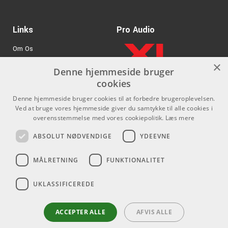
Links
Pro Audio
Om Os
×
Agenturer
Denne hjemmeside bruger
cookies
.
Log ind
Denne hjemmeside bruger cookies til at forbedre brugeroplevelsen.
GDPR & Cookies
Ved at bruge vores hjemmeside giver du samtykke til alle cookies i
overensstemmelse med vores cookiepolitik.
Læs mere
Kontakt
Sociale medier
ABSOLUT NØDVENDIGE
YDEEVNE
Som privatperson kan du ikke
Facebook
MÅLRETNING
FUNKTIONALITET
købe på denne hjemmeside, alt
Instagram
salg foregår gennem vores
forhandlere.
UKLASSIFICEREDE
Youtube
info@emnordic.dk
ACCEPTER ALLE
AFVIS ALLE