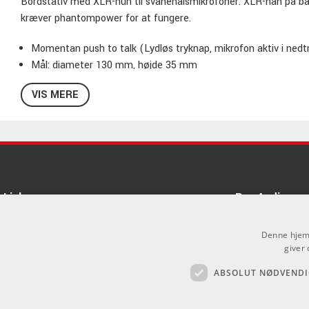
Bordstativ med XLR-hun til svanehalsmikrofoner. XLR-han på bag
kræver phantompower for at fungere.
Momentan push to talk (Lydløs tryknap, mikrofon aktiv i nedtr
Mål: diameter 130 mm, højde 35 mm
Vægt: 0,5 kg
VIS MERE
Sort
Links
Pro Audio
Om Os
Denne hjemm
Agenturer
giver 
ABSOLUT NØDVENDI
Log ind
.
GDPR & Cookies