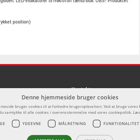
siden. LED-indikatorer til mikrofon tænd/sluk. OBS! Produktet
ykket position)
Kontakt
Denne hjemmeside bruger cookies
Som privatperson kan du ikke købe p
eside bruger cookies til at forbedre brugeroplevelsen. Ved at bruge vore
hjemmeside, alt salg foregår gennem 
du samtykke til alle cookies i overensstemmelse med vores cookiepolitik.
Læs
info@emnordic.dk
GE
YDEEVNE
MÅLRETNING
FUNKTIONALITET