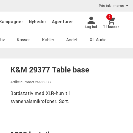
Pris inkl. moms
0
Kampagner
Nyheder
Agenturer
Log ind
Til kassen
tiv
Kasser
Kabler
Andet
XL Audio
K&M 29377 Table base
Artikelnummer 25529377
Bordstativ med XLR-hun til
svanehalsmikrofoner. Sort.