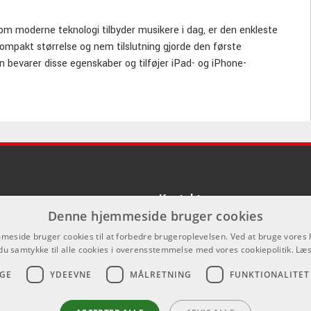
m moderne teknologi tilbyder musikere i dag, er den enkleste
 kompakt størrelse og nem tilslutning gjorde den første
n bevarer disse egenskaber og tilføjer iPad- og iPhone-
et en 49-tangenters model til dem, der har brug for lidt flere
 være endnu mere praktisk og alsidig, hvilket gør den til et ideelt
m du producerer i studiet eller skaber din musik på farten, vil
rang.
Kontakt
Denne hjemmeside bruger cookies
Som privatperson kan du ikke købe p
eside bruger cookies til at forbedre brugeroplevelsen. Ved at bruge vore
hjemmeside, alt salg foregår gennem 
du samtykke til alle cookies i overensstemmelse med vores cookiepolitik.
Læs
info@emnordic.dk
GE
YDEEVNE
MÅLRETNING
FUNKTIONALITET