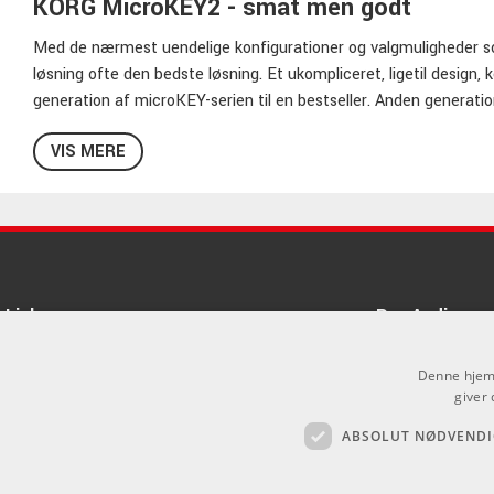
KORG MicroKEY2 - småt men godt
Med de nærmest uendelige konfigurationer og valgmuligheder so
løsning ofte den bedste løsning. Et ukompliceret, ligetil design,
generation af microKEY-serien til en bestseller. Anden generatio
understøttelse* samt en sustain-pedal-indgang. Der er også tilføj
VIS MERE
tangenter. I det hele taget har microKEY-serien udviklet sig til at
valg for både førstegangs- og mere etablerede musikere. Uanset o
microKEY give dig præcis, hvad du har brug for hvor pladsen er t
* Via Apple Lightning - USB-kameraadapter - sælges separat.
Links
Pro Audio
Om Os
Denne hjemm
Agenturer
giver 
ABSOLUT NØDVENDI
Log ind
.
GDPR & Cookies