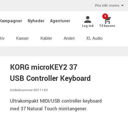
Pris inkl. moms
0
Kampagner
Nyheder
Agenturer
Log ind
Til kassen
tiv
Kasser
Kabler
Andet
XL Audio
KORG microKEY2 37
USB Controller Keyboard
Artikelnummer 8011143
Ultrakompakt MIDI/USB controller keyboard
med 37 Natural Touch minitangener.