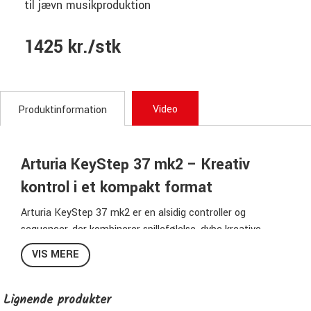
til jævn musikproduktion
1425 kr./stk
Video
Produktinformation
Arturia KeyStep 37 mk2 – Kreativ
kontrol i et kompakt format
Arturia KeyStep 37 mk2 er en alsidig controller og
sequencer, der kombinerer spillefølelse, dybe kreative
værktøjer og bred tilslutning til både hardware og software.
VIS MERE
Uanset om du bygger melodier i et modulært system eller
styrer softwaresynths i din DAW, integrerer KeyStep 37
mk2 problemfrit i dit workflow og opmuntrer til spontan og
Lignende produkter