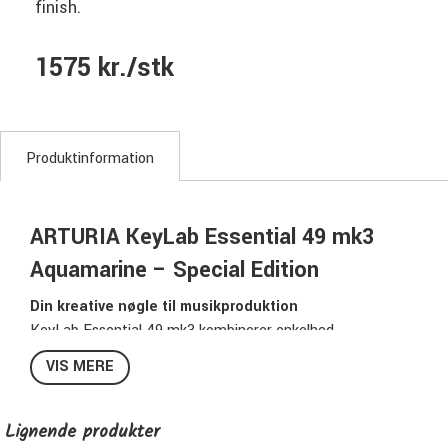
finish.
1575 kr./stk
Produktinformation
ARTURIA KeyLab Essential 49 mk3
Aquamarine – Special Edition
Din kreative nøgle til musikproduktion
KeyLab Essential 49 mk3 kombinerer enkelhed,
funktionalitet og inspiration. Uanset om du er nybegynder
VIS MERE
eller erfaren producent, giver denne MIDI-controller et
intuitivt workflow med DAW-integration, kreative funktioner
og et stilrent Aquamarine-design.
Lignende produkter