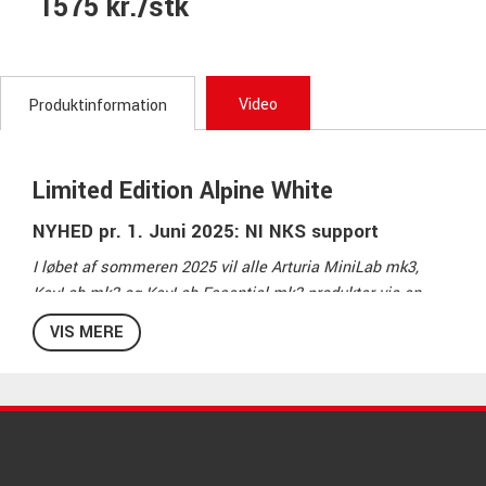
1575 kr./stk
Video
Produktinformation
Limited Edition Alpine White
NYHED pr. 1. Juni 2025: NI NKS support
I løbet af sommeren 2025 vil alle Arturia MiniLab mk3,
KeyLab mk3 og KeyLab Essential mk3 produkter via en
gratis firmware opdatering understøtte Native
VIS MERE
Instruments' NKS protokol. Det betyder direkte hardware-
kontrol over NI's produkter fra dit Arturia keyboard.
Keylab Essential har længe været blandt de foretrukne
USB/MIDI-keyboards i den budget-venlige ende af skalaen,
helt enkelt fordi man får mere for pengene på alle