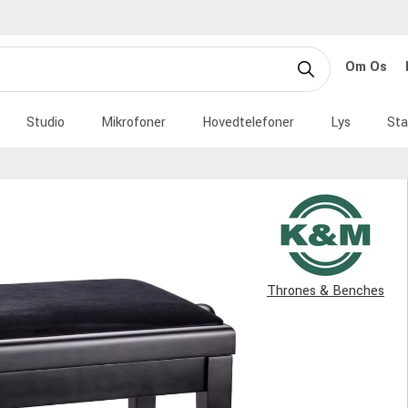
Om Os
Studio
Mikrofoner
Hovedtelefoner
Lys
Sta
Thrones & Benches