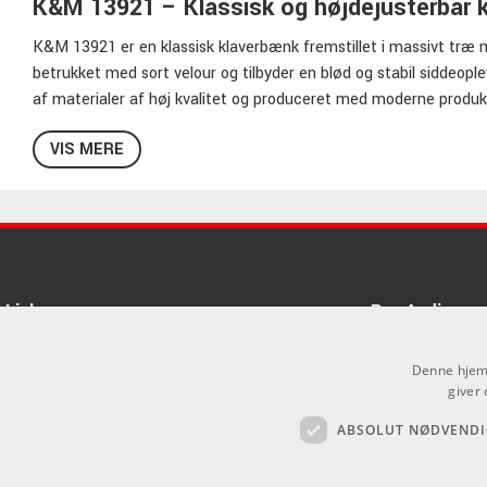
K&M 13921 – Klassisk og højdejusterbar 
K&M 13921 er en klassisk klaverbænk fremstillet i massivt træ 
betrukket med sort velour og tilbyder en blød og stabil siddeopl
af materialer af høj kvalitet og produceret med moderne produkt
Højdejusteringen sker via en robust dobbeltsakse­mekanisme, so
VIS MERE
mm, hvilket gør det nemt at finde en ergonomisk spilleposition f
og helt wobbel-fri placering – selv på ujævne gulve.
Funktioner
Klassisk klaverbænk i massivt træ med mat sort finish
Links
Komfortabelt og blødt sæde i sort velour
Pro Audio
Dobbeltsakse­mekanisme for stabil og præcis højdejustering
Om Os
Justerbare fødder for perfekt stabilitet
Denne hjemm
Velegnet til undervisning, studie og scenebrug
Agenturer
giver 
ABSOLUT NØDVENDI
Log ind
.
Specifikationer
GDPR & Cookies