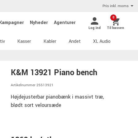
Pris inkl. moms
0
Kampagner
Nyheder
Agenturer
Log ind
Til kassen
tiv
Kasser
Kabler
Andet
XL Audio
K&M 13921 Piano bench
Artikelnummer 25513921
Højdejusterbar pianobænk i massivt træ,
blødt sort veloursæde