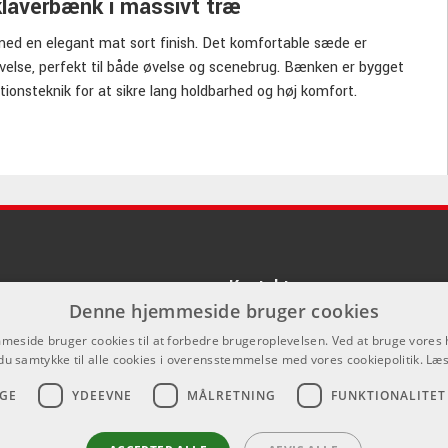
klaverbænk i massivt træ
med en elegant mat sort finish. Det komfortable sæde er
evelse, perfekt til både øvelse og scenebrug. Bænken er bygget
ionsteknik for at sikre lang holdbarhed og høj komfort.
m muliggør jævne og præcise indstillinger mellem 490 og 570
or forskellige brugere. Justerbare fødder giver desuden en stabil
Kontakt
Denne hjemmeside bruger cookies
Som privatperson kan du ikke købe p
eside bruger cookies til at forbedre brugeroplevelsen. Ved at bruge vore
hjemmeside, alt salg foregår gennem 
du samtykke til alle cookies i overensstemmelse med vores cookiepolitik.
Læs
info@emnordic.dk
GE
YDEEVNE
MÅLRETNING
FUNKTIONALITET