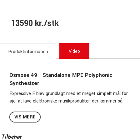
13590 kr./stk
Video
Produktinformation
Osmose 49 - Standalone MPE Polyphonic
Synthesizer
Expressive E blev grundlagt med et meget simpelt mål for
øje: at lave elektroniske musikprodukter, der kommer så
tæt på følelsen af akustiske instrumenters umiddelbarhed
og udtryksevneevne som muligt. Expressive E's første
VIS MERE
projekt så sin begyndelse på Pierre og Marie Curie
Universitetet i Paris, hvor folkene bag stiftede bekendtskab
Tilbehør
med hvad der skulle blive en af ​​deres største