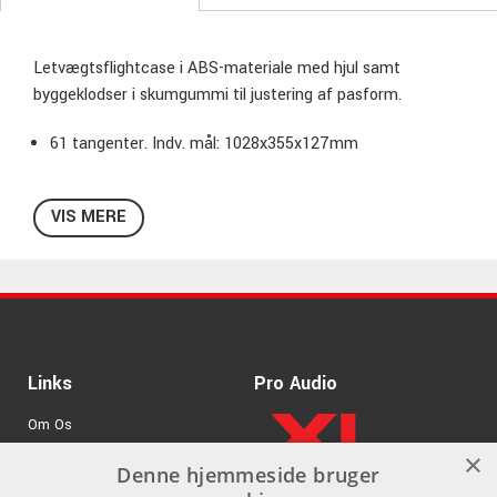
Letvægtsflightcase i ABS-materiale med hjul samt
byggeklodser i skumgummi til justering af pasform.
61 tangenter. Indv. mål: 1028x355x127mm
VIS MERE
Links
Pro Audio
Om Os
×
Agenturer
Denne hjemmeside bruger