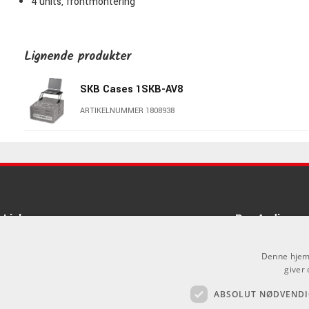
4 units, frontmontering
Lignende produkter
SKB Cases 1SKB-AV8
ARTIKELNUMMER 1808938
Links
Pro Audio
Om Os
Denne hjemm
Agenturer
giver 
ABSOLUT NØDVENDI
Log ind
.