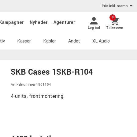
Pris inkl. moms
0
Kampagner
Nyheder
Agenturer
Log ind
Til kassen
tiv
Kasser
Kabler
Andet
XL Audio
SKB Cases 1SKB-R104
Artikelnummer 1801154
4 units, frontmontering.