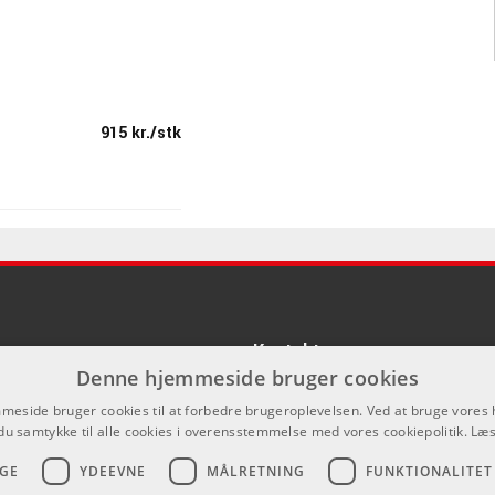
915 kr./stk
Kontakt
Denne hjemmeside bruger cookies
Som privatperson kan du ikke købe p
eside bruger cookies til at forbedre brugeroplevelsen. Ved at bruge vore
hjemmeside, alt salg foregår gennem 
du samtykke til alle cookies i overensstemmelse med vores cookiepolitik.
Læs
info@emnordic.dk
GE
YDEEVNE
MÅLRETNING
FUNKTIONALITET