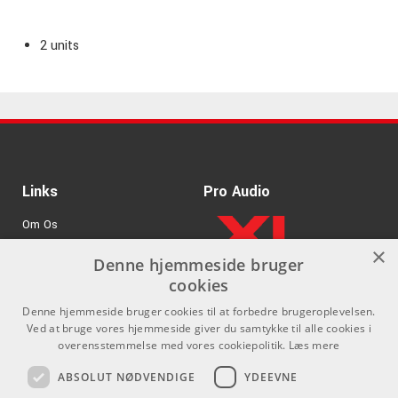
2 units
Links
Pro Audio
Om Os
×
Agenturer
Denne hjemmeside bruger
cookies
.
Log ind
Denne hjemmeside bruger cookies til at forbedre brugeroplevelsen.
GDPR & Cookies
Ved at bruge vores hjemmeside giver du samtykke til alle cookies i
overensstemmelse med vores cookiepolitik.
Læs mere
Kontakt
Sociale medier
ABSOLUT NØDVENDIGE
YDEEVNE