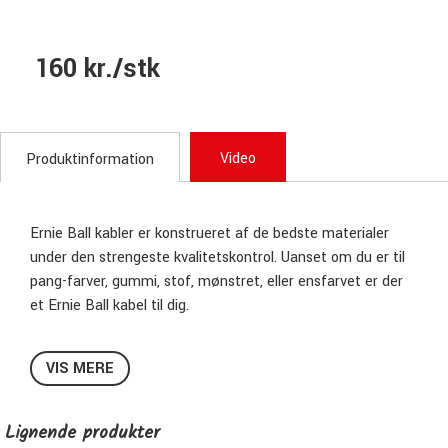
160 kr./stk
Video
Produktinformation
Ernie Ball kabler er konstrueret af de bedste materialer
under den strengeste kvalitetskontrol. Uanset om du er til
pang-farver, gummi, stof, mønstret, eller ensfarvet er der
et Ernie Ball kabel til dig.
Ernie Ball 6465 Instrument Cable 6,3mm
VIS MERE
connectors 3M (10ft) - Grøn
Dette kabel med gummijakke er ultrafleksibelt - deraf
Lignende produkter
navnet "Flex" - og kan tåle at blive rullet sammen igen og