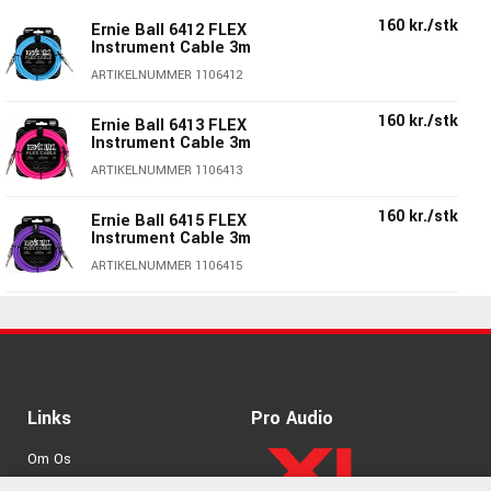
igen. Flex-serien fås i flere farver og længder.
160 kr./stk
Ernie Ball 6412 FLEX
Instrument Cable 3m
Specifikationer
ARTIKELNUMMER 1106412
Ultrafleksibelt instrumentkabel
160 kr./stk
Længde: 3m
Ernie Ball 6413 FLEX
Instrument Cable 3m
6,3 mm vinklet jack - lige jack
ARTIKELNUMMER 1106413
95% skærmning (lav støj)
Rent signal med naturlig frekvensgang
160 kr./stk
Ernie Ball 6415 FLEX
Robuste stik med kabelaflastning
Instrument Cable 3m
Farve: Grøn
ARTIKELNUMMER 1106415
160 kr./stk
Ernie Ball 6414 FLEX
Instrument Cable 3m
ARTIKELNUMMER 1106414
160 kr./stk
Ernie Ball 6416 FLEX
Links
Pro Audio
Instrument Cable 3m
ARTIKELNUMMER 1106416
Om Os