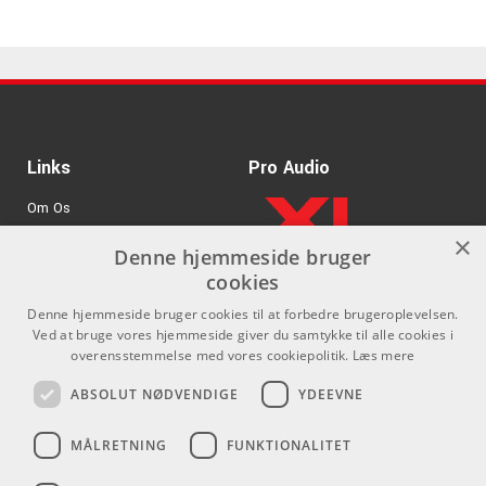
Links
Pro Audio
Om Os
×
Agenturer
Denne hjemmeside bruger
cookies
.
Log ind
Denne hjemmeside bruger cookies til at forbedre brugeroplevelsen.
GDPR & Cookies
Ved at bruge vores hjemmeside giver du samtykke til alle cookies i
overensstemmelse med vores cookiepolitik.
Læs mere
Kontakt
Sociale medier
ABSOLUT NØDVENDIGE
YDEEVNE
Som privatperson kan du ikke
Facebook
MÅLRETNING
FUNKTIONALITET
købe på denne hjemmeside, alt
Instagram
salg foregår gennem vores