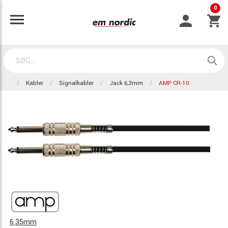
0
Kabler
Signalkabler
Jack 6,3mm
AMP CR-10
6,35mm