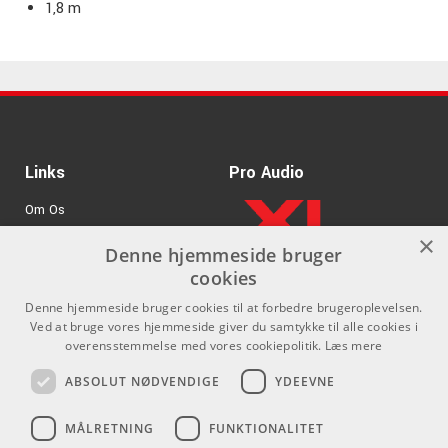
1,8 m
Links
Pro Audio
Om Os
×
Agenturer
Denne hjemmeside bruger
cookies
.
Log ind
Denne hjemmeside bruger cookies til at forbedre brugeroplevelsen.
GDPR & Cookies
Ved at bruge vores hjemmeside giver du samtykke til alle cookies i
overensstemmelse med vores cookiepolitik.
Læs mere
Kontakt
Sociale medier
ABSOLUT NØDVENDIGE
YDEEVNE
Som privatperson kan du ikke
Facebook
MÅLRETNING
FUNKTIONALITET
købe på denne hjemmeside, alt