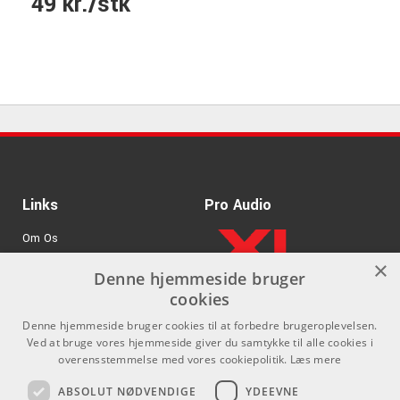
49 kr./stk
Links
Pro Audio
Om Os
×
Agenturer
Denne hjemmeside bruger
cookies
.
Log ind
Denne hjemmeside bruger cookies til at forbedre brugeroplevelsen.
GDPR & Cookies
Ved at bruge vores hjemmeside giver du samtykke til alle cookies i
overensstemmelse med vores cookiepolitik.
Læs mere
Kontakt
Sociale medier
ABSOLUT NØDVENDIGE
YDEEVNE