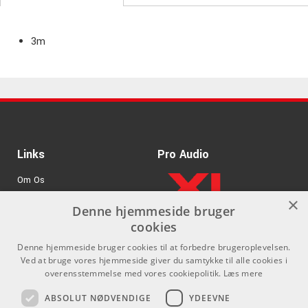
3m
Links
Pro Audio
Om Os
×
Agenturer
Denne hjemmeside bruger
cookies
.
Log ind
Denne hjemmeside bruger cookies til at forbedre brugeroplevelsen.
GDPR & Cookies
Ved at bruge vores hjemmeside giver du samtykke til alle cookies i
overensstemmelse med vores cookiepolitik.
Læs mere
Kontakt
Sociale medier
ABSOLUT NØDVENDIGE
YDEEVNE