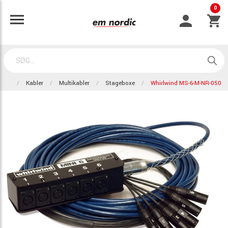
0
Kabler
Multikabler
Stageboxe
Whirlwind MS-6-M-NR-050