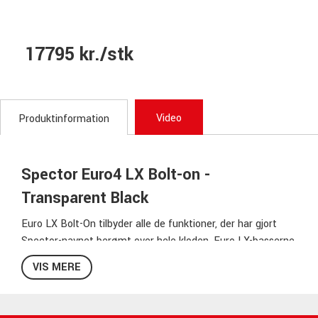
17795 kr./stk
Video
Produktinformation
Spector Euro4 LX Bolt-on -
Transparent Black
Euro LX Bolt-On tilbyder alle de funktioner, der har gjort
Spector-navnet berømt over hele kloden. Euro LX-basserne
er inspireret af den ikoniske NS-2 med en udskåret og
VIS MERE
kontureret krop, højkvalitetstræs og professionel elektronik
og hardware. Hver Euro LX Bass er bygget af førsteklasses
materialer, herunder en krop af europæisk elletræ, smukt