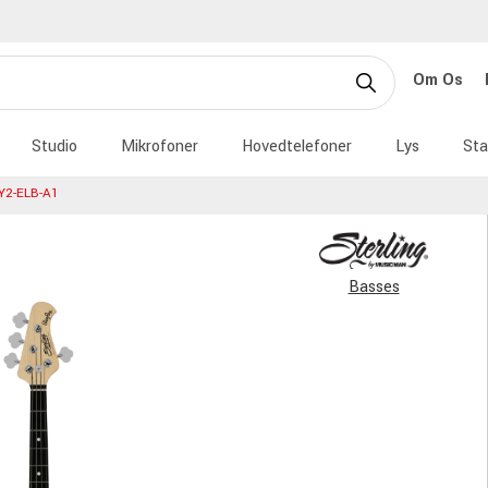
Om Os
Studio
Mikrofoner
Hovedtelefoner
Lys
Sta
Y2-ELB-A1
Basses