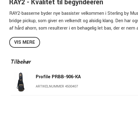
RAY2 - Kvalitet til begyndeeren
RAY2-basserne byder nye bassister velkommen i Sterling by Mus
bridge pickup, som giver en velkendt og alsidig klang. Den har o
af hård ahorn, som resulterer i en behagelig let bas, der er nem at
Specifikationer
VIS MERE
Elektrisk bas
Tilbehør
Krop af poppel
Hals og gribebræt af hård ahorn
Hals monteret med 6 bolte
Profile PRBB-906-KA
21 medium bånd, 34" mensur
ARTIKELNUMMER 4500407
9,5" halsradius
40 mm saddelbredde
Fastmonteret bro
Keramisk Humbucker
Volumen og tonekontrol
Finish: Sort (fås også i Sunrise Orange, Misty Green og Sort)