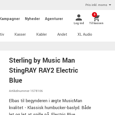
Pris inkl. moms
0
Kampagner
Nyheder
Agenturer
Log ind
Til kassen
tiv
Kasser
Kabler
Andet
XL Audio
Sterling by Music Man
StingRAY RAY2 Electric
Blue
Artikelnummer 1578106
Elbas til begynderen i ægte MusicMan
kvalitet - Klassisk humbucker-baslyd. Både
let og let at spille på. Electric Blue.