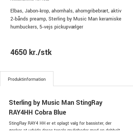
Elbas, Jabon‑krop, ahornhals, ahorngribebræt, aktiv
2‑bånds preamp, Sterling by Music Man keramiske
humbuckers, 5‑vejs pickupvælger
4650 kr./stk
Produktinformation
Sterling by Music Man StingRay
RAY4HH Cobra Blue
StingRay RAY4 HH er et oplagt valg for bassister, der
ønsker at udvide deres tonale muligheder med en dobbelt