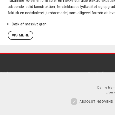
Takamine 70-serien omfatter en række stilfulde elektro-akustisk
udseende, solid konstruktion, førsteklasses lydkvalitet og opgr
faktisk en nedskaleret jumbo-model, som alligevel formår at leve
Dæk af massivt gran
Bund og sider af quiltet ahorn
VIS MERE
Ahornhals med laurbær-gribebræt
Takamine TP-4TD elektronik
Sadel: 42,5 mm
Links
Pro Audio
Om Os
Denne hjemm
Agenturer
giver 
ABSOLUT NØDVENDI
Log ind
.
GDPR & Cookies