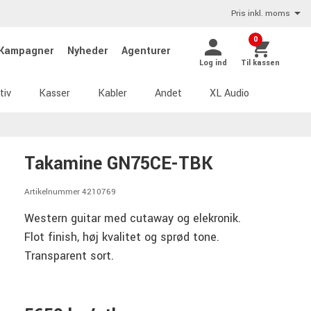
Pris inkl. moms
0
Kampagner
Nyheder
Agenturer
Log ind
Til kassen
tiv
Kasser
Kabler
Andet
XL Audio
Takamine GN75CE-TBK
Artikelnummer 4210769
Western guitar med cutaway og elekronik.
Flot finish, høj kvalitet og sprød tone.
Transparent sort.