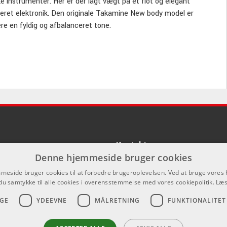
e instrumenter. Her er der lagt vægt på et flot og elegant
aderet elektronik. Den originale Takamine New body model er
re en fyldig og afbalanceret tone.
Kontakt
Denne hjemmeside bruger cookies
Som privatperson kan du ikke købe p
eside bruger cookies til at forbedre brugeroplevelsen. Ved at bruge vore
hjemmeside, alt salg foregår gennem 
du samtykke til alle cookies i overensstemmelse med vores cookiepolitik.
Læs
info@emnordic.dk
GE
YDEEVNE
MÅLRETNING
FUNKTIONALITET