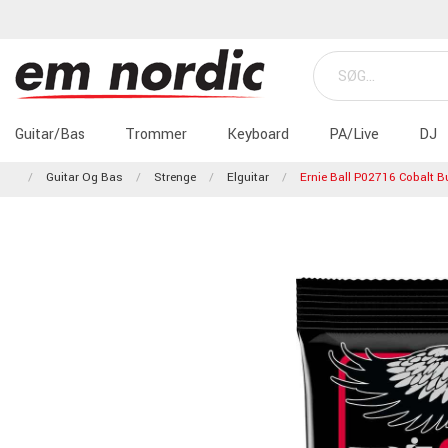
Guitar/Bas
Trommer
Keyboard
PA/Live
DJ
Guitar Og Bas
Strenge
Elguitar
Ernie Ball P02716 Cobalt Bu