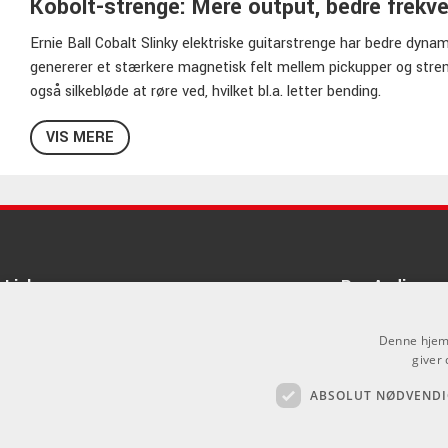
Kobolt-strenge: Mere output, bedre frekv
Ernie Ball Cobalt Slinky elektriske guitarstrenge har bedre dynam
genererer et stærkere magnetisk felt mellem pickupper og stren
også silkebløde at røre ved, hvilket bl.a. letter bending.
Uanset om dit instrument har 4, 5, 6 eller 7 strenge, er der et Coba
VIS MERE
Power til kombinationer af Top/Bottom Heavy - find din favorit 
områder.
Links
Pro Audio
Om Os
Denne hjemm
Agenturer
giver 
ABSOLUT NØDVENDI
Log ind
.
GDPR & Cookies