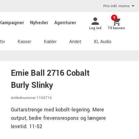
Pris inkl. moms
0
Kampagner
Nyheder
Agenturer
Log ind
Til kassen
tiv
Kasser
Kabler
Andet
XL Audio
Ernie Ball 2716 Cobalt
Burly Slinky
Artikelnummer 1102716
Guitarstrenge med kobolt-legering. Mere
output, bedre frevensrespons og længere
levetid. 11-52