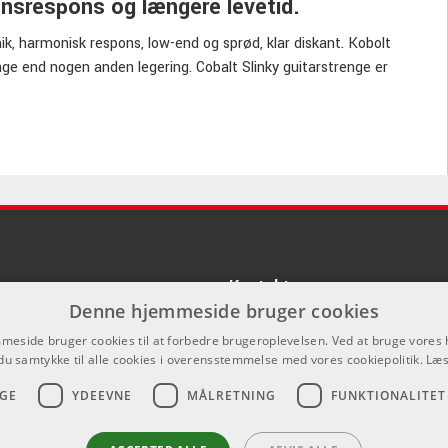
ensrespons og længere levetid.
ik, harmonisk respons, low-end og sprød, klar diskant. Kobolt
ge end nogen anden legering. Cobalt Slinky guitarstrenge er
lt Slinky sæt til dig og din spillestil. Fra Regular, Extra og
og nyd færre strengeskift og generel længere levetid på alle
Kontakt
Denne hjemmeside bruger cookies
Som privatperson kan du ikke købe p
eside bruger cookies til at forbedre brugeroplevelsen. Ved at bruge vore
hjemmeside, alt salg foregår gennem 
du samtykke til alle cookies i overensstemmelse med vores cookiepolitik.
Læs
info@emnordic.dk
GE
YDEEVNE
MÅLRETNING
FUNKTIONALITET