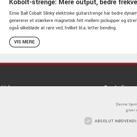
Kobolt-strenge: Mere output, bedre frekv
Ernie Ball Cobalt Slinky elektriske guitarstrenge har bedre dynam
genererer et stærkere magnetisk felt mellem pickupper og stren
også silkebløde at røre ved, hvilket bl.a. letter bending.
Uanset om dit instrument har 4, 5, 6 eller 7 strenge, er der et Coba
VIS MERE
Power til kombinationer af Top/Bottom Heavy - find din favorit 
områder.
Links
Pro Audio
Om Os
Denne hjemm
Agenturer
giver 
ABSOLUT NØDVENDI
Log ind
.
GDPR & Cookies