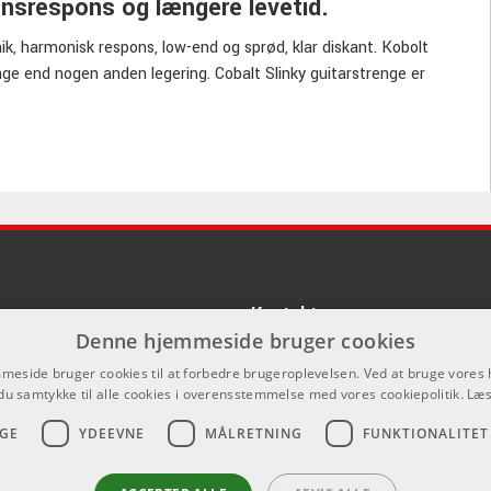
ensrespons og længere levetid.
ik, harmonisk respons, low-end og sprød, klar diskant. Kobolt
ge end nogen anden legering. Cobalt Slinky guitarstrenge er
lt Slinky sæt til dig og din spillestil. Fra Regular, Extra og
og nyd færre strengeskift og generel længere levetid på alle
Kontakt
Denne hjemmeside bruger cookies
Som privatperson kan du ikke købe p
eside bruger cookies til at forbedre brugeroplevelsen. Ved at bruge vore
hjemmeside, alt salg foregår gennem 
du samtykke til alle cookies i overensstemmelse med vores cookiepolitik.
Læs
info@emnordic.dk
GE
YDEEVNE
MÅLRETNING
FUNKTIONALITET