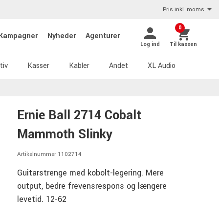
Pris inkl. moms
0
Kampagner
Nyheder
Agenturer
Log ind
Til kassen
tiv
Kasser
Kabler
Andet
XL Audio
Ernie Ball 2714 Cobalt
Mammoth Slinky
Artikelnummer 1102714
Guitarstrenge med kobolt-legering. Mere
output, bedre frevensrespons og længere
levetid. 12-62