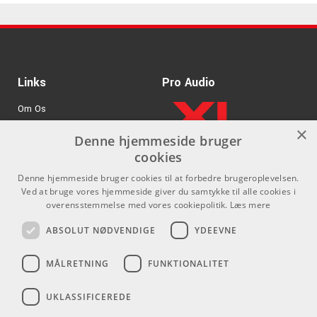
strengkuglen. Det minimerer risikoen for, at strengen
knækker der. Paradigm leverer en klar, ren og afbalanceret
klang som - sammen med den øgede holdbarhed - gør den
til den foretrukne blandt guitarister verden over. Prøv
Paradigm Slinky næste gang du handler strenge og mærk
Links
Pro Audio
forskellen.
Om Os
×
Agenturer
Denne hjemmeside bruger
cookies
.
Log ind
Denne hjemmeside bruger cookies til at forbedre brugeroplevelsen.
GDPR & Cookies
Ved at bruge vores hjemmeside giver du samtykke til alle cookies i
overensstemmelse med vores cookiepolitik.
Læs mere
Kontakt
Sociale medier
ABSOLUT NØDVENDIGE
YDEEVNE
Som privatperson kan du ikke
Facebook
MÅLRETNING
FUNKTIONALITET
købe på denne hjemmeside, alt
Instagram
salg foregår gennem vores
Speciikationer
UKLASSIFICEREDE
forhandlere.
Youtube