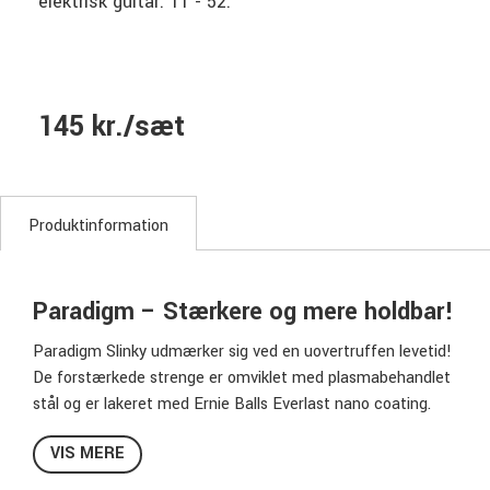
elektrisk guitar. 11 - 52.
145 kr./sæt
Produktinformation
Paradigm – Stærkere og mere holdbar!
Paradigm Slinky udmærker sig ved en uovertruffen levetid!
De forstærkede strenge er omviklet med plasmabehandlet
stål og er lakeret med Ernie Balls Everlast nano coating.
Det gør, at de holder længere både fysisk og tonalt. De
VIS MERE
ikke-omvundne strenge er af Reinforced Plain (RPS) typen
- en patenteret løsning, hvor en bronzetråd låser