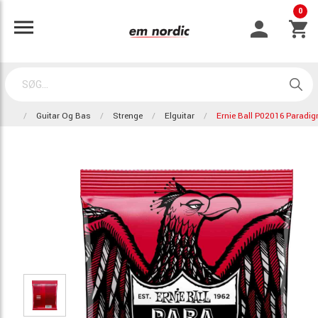
0
Guitar Og Bas
Strenge
Elguitar
Ernie Ball P02016 Paradig