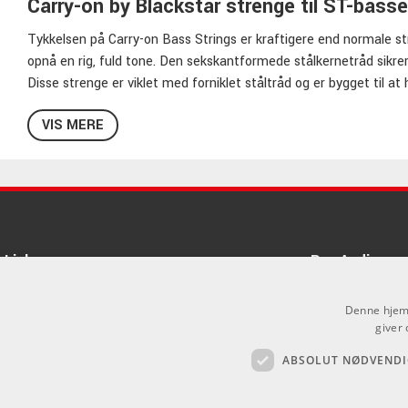
Carry-on by Blackstar strenge til ST-bass
Tykkelsen på Carry-on Bass Strings er kraftigere end normale s
opnå en rig, fuld tone. Den sekskantformede stålkernetråd sikrer
Disse strenge er viklet med forniklet ståltråd og er bygget til at h
Specifikationer
VIS MERE
G: .065
D: .085
A: .105
E: .125
Sekskantet kerneståltråd
Links
Pro Audio
Omviklet med forniklet ståltråd
Om Os
Denne hjemm
Agenturer
giver 
ABSOLUT NØDVENDI
Log ind
.
GDPR & Cookies