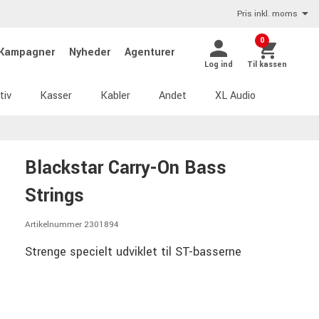
Pris inkl. moms
0
Kampagner
Nyheder
Agenturer
Log ind
Til kassen
tiv
Kasser
Kabler
Andet
XL Audio
Blackstar Carry-On Bass
Strings
Artikelnummer 2301894
Strenge specielt udviklet til ST-basserne