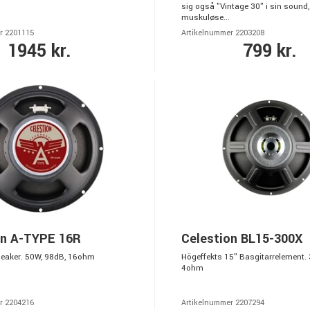
sig også "Vintage 30" i sin sound,
muskuløse...
r 2201115
Artikelnummer 2203208
1945 kr.
799 kr.
on A-TYPE 16R
Celestion BL15-300X
peaker. 50W, 98dB, 16ohm
Högeffekts 15" Basgitarrelement.
4ohm
r 2204216
Artikelnummer 2207294