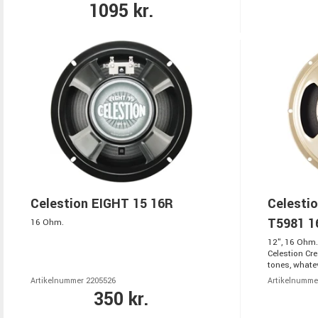
1095 kr.
Celestion EIGHT 15 16R
Celesti
T5981 1
16 Ohm.
12", 16 Ohm. 
Celestion Cre
tones, whatev
Artikelnummer 2205526
Artikelnumme
350 kr.