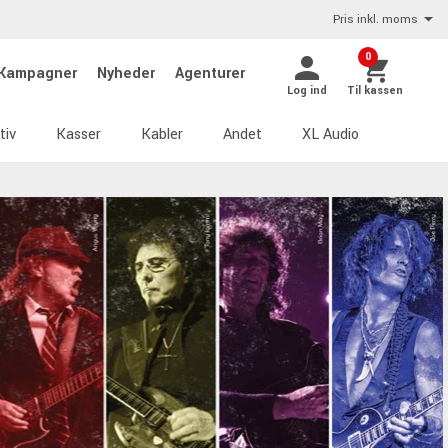
Pris inkl. moms
0
Kampagner
Nyheder
Agenturer
Log ind
Til kassen
tiv
Kasser
Kabler
Andet
XL Audio