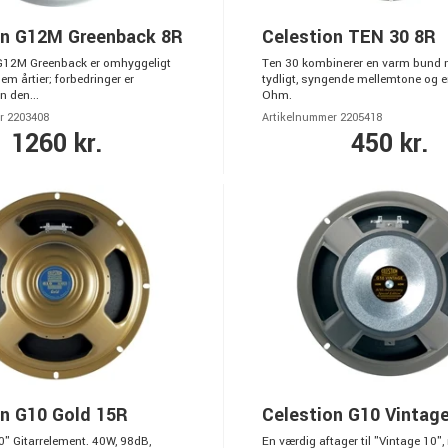
on G12M Greenback 8R
Celestion TEN 30 8R
G12M Greenback er omhyggeligt
Ten 30 kombinerer en varm bund 
em årtier; forbedringer er
tydligt, syngende mellemtone og e
n den...
Ohm.
r 2203408
Artikelnummer 2205418
1260 kr.
450 kr.
on G10 Gold 15R
Celestion G10 Vintag
10" Gitarrelement. 40W, 98dB,
En værdig aftager til "Vintage 10