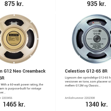
875 kr.
935 kr.
on G12 Neo Creamback
Celestion G12-65 8R
6R
Ligesom den oprindelige G12-65 h
versionen en tone, som placerer si
With a 60-watt power rating, the
mellem G12M og Classic...
am is purpose-built for vintage
er...
r 2203456
Artikelnummer 2202308
1465 kr.
1340 kr.