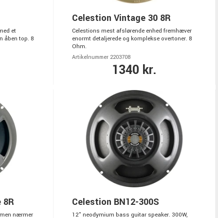
Celestion Vintage 30 8R
med et
Celestions mest afslørende enhed fremhæver
n åben top. 8
enormt detaljerede og komplekse overtoner. 8
Ohm.
Artikelnummer 2203708
1340 kr.
e 8R
Celestion BN12-300S
", men nærmer
12" neodymium bass guitar speaker. 300W,