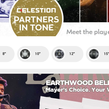
8"
10"
12"
15