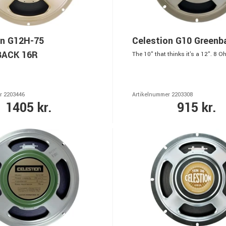
on G12H-75
Celestion G10 Greenb
ACK 16R
The 10" that thinks it's a 12". 8 O
r 2203446
Artikelnummer 2203308
1405 kr.
915 kr.