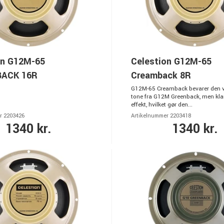
on G12M-65
Celestion G12M-65
ACK 16R
Creamback 8R
G12M-65 Creamback bevarer den v
tone fra G12M Greenback, men klar
effekt, hvilket gør den...
r 2203426
Artikelnummer 2203418
1340 kr.
1340 kr.