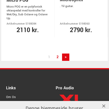
Micro POG
. Til guitar.
Micro POG er en polyfonisk
oktavpedal med kontroller for
Wet/Dry, Sub Octave og Octave
Up.
Artikelnummer 5198084
Artikelnummer 5198060
2110 kr.
2790 kr.
1
2
>
Links
Pro Audio
Om Os
×
Agenturer
Denne hjemmeside bruger