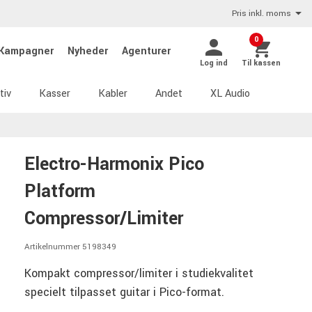
Pris inkl. moms
0
Kampagner
Nyheder
Agenturer
Log ind
Til kassen
tiv
Kasser
Kabler
Andet
XL Audio
Electro-Harmonix Pico
Platform
Compressor/Limiter
Artikelnummer 5198349
Kompakt compressor/limiter i studiekvalitet
specielt tilpasset guitar i Pico-format.