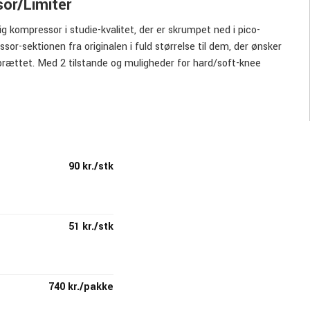
or/Limiter
g kompressor i studie-kvalitet, der er skrumpet ned i pico-
or-sektionen fra ​​originalen i fuld størrelse til dem, der ønsker
brættet. Med 2 tilstande og muligheder for hard/soft-knee
n dynamik med professionel præcision.
 præcis og transparent kontrol af dit signals lydstyrke, og/eller
pe og dale i dit signal, eller giv din lyd ekstra sustain. Pico-
n meget alsidig og nem at integrere i dit eksisterende setup.
90 kr./stk
51 kr./stk
740 kr./pakke