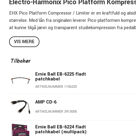
Electro-Harmonix Pico Platform Kompress
EHX Pico Platform Compressor / Limiter er en kraftfuld og alsidi
størrelse. Med lån fra originalen leverer Pico-platformen kompress
at kunne tilgå jævn og transparent studiekompression fra pedal
kompression, er den det perfekte udgangspunkt for at forme di
VIS MERE
Brug Pico Platform kompressor / limiter på ethvert instrument til
forlænget sustain. Tilføj subtil dynamisk kontrol for at udjævne top
Tilbehør
platformen er ekstremt transparent uden farvning, hvilket gør de
Ernie Ball EB-6225 fladt
patchkabel
ARTIKELNUMMER 1106225
AMP CD-6
ARTIKELNUMMER 3913005
Ernie Ball EB-6224 fladt
patchkabel (multipack)