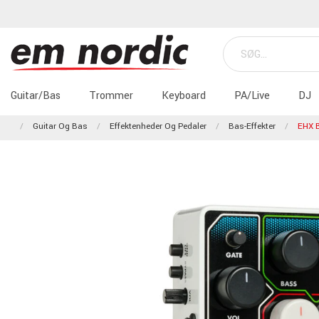
Guitar/Bas
Trommer
Keyboard
PA/Live
DJ
Guitar Og Bas
Effektenheder Og Pedaler
Bas-Effekter
EHX B