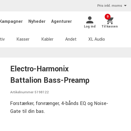
Pris inkl. moms
0
Kampagner
Nyheder
Agenturer
Log ind
Til kassen
tiv
Kasser
Kabler
Andet
XL Audio
Electro-Harmonix
Battalion Bass-Preamp
Artikelnummer 5198122
Forstærker, forvrænger, 4-bånds EQ og Noise-
Gate til din bas.