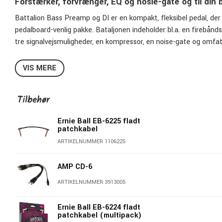
Forstærker, forvrænger, EQ og nosie-gate og til din 
Battalion Bass Preamp og DI er en kompakt, fleksibel pedal, der l
pedalboard-venlig pakke. Bataljonen indeholder bl.a. en firebå
tre signalvejsmuligheder, en kompressor, en noise-gate og omfat
VIS MERE
Tilbehør
Ernie Ball EB-6225 fladt
patchkabel
ARTIKELNUMMER 1106225
AMP CD-6
ARTIKELNUMMER 3913005
Ernie Ball EB-6224 fladt
patchkabel (multipack)