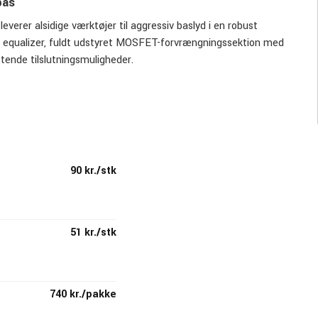
bas
everer alsidige værktøjer til aggressiv baslyd i en robust
nds equalizer, fuldt udstyret MOSFET-forvrængningssektion med
tende tilslutningsmuligheder.
90 kr./stk
51 kr./stk
740 kr./pakke