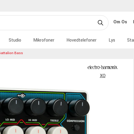
Om Os
Studio
Mikrofoner
Hovedtelefoner
Lys
Sta
attalion Bass
XO