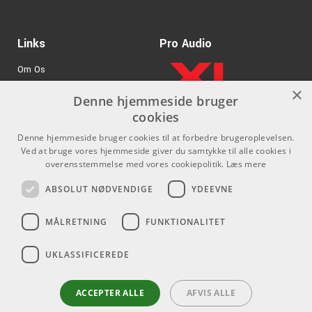
Links
Pro Audio
Om Os
×
Agenturer
Denne hjemmeside bruger
cookies
.
Log ind
Denne hjemmeside bruger cookies til at forbedre brugeroplevelsen.
GDPR & Cookies
Ved at bruge vores hjemmeside giver du samtykke til alle cookies i
overensstemmelse med vores cookiepolitik.
Læs mere
Kontakt
Sociale medier
ABSOLUT NØDVENDIGE
YDEEVNE
Som privatperson kan du ikke
Facebook
MÅLRETNING
FUNKTIONALITET
købe på denne hjemmeside, alt
Instagram
salg foregår gennem vores
forhandlere.
UKLASSIFICEREDE
Youtube
info@emnordic.dk
ACCEPTER ALLE
AFVIS ALLE