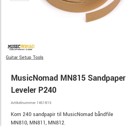
Guitar Setup Tools
MusicNomad MN815 Sandpaper
Leveler P240
Artikelnummer 1451815
Korn 240 sandpapir til MusicNomad båndfile
MN810, MN811, MN812.