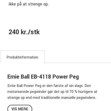
ikke på at strenge op.
240 kr./stk
Produktinformation
Ernie Ball EB-4118 Power Peg
Ernie Ball Power Peg er den første af sin slags. Den
motoriserede pegwinder gør det op til 70 % hurtigere at
strenge op end med traditionelle manuelle pegwindere.
Power Peg drives af 4 AA-batterier (medfølger ikke) med
VIS MERE
et proprietært universelt hoved, der passer til stort set alle