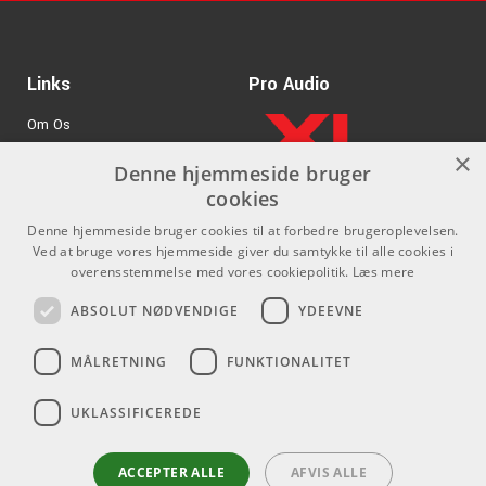
Links
Pro Audio
Om Os
×
Agenturer
Denne hjemmeside bruger
cookies
.
Log ind
Denne hjemmeside bruger cookies til at forbedre brugeroplevelsen.
GDPR & Cookies
Ved at bruge vores hjemmeside giver du samtykke til alle cookies i
overensstemmelse med vores cookiepolitik.
Læs mere
Kontakt
Sociale medier
ABSOLUT NØDVENDIGE
YDEEVNE
Som privatperson kan du ikke
Facebook
MÅLRETNING
FUNKTIONALITET
købe på denne hjemmeside, alt
Instagram
salg foregår gennem vores
UKLASSIFICEREDE
forhandlere.
Youtube
info@emnordic.dk
ACCEPTER ALLE
AFVIS ALLE