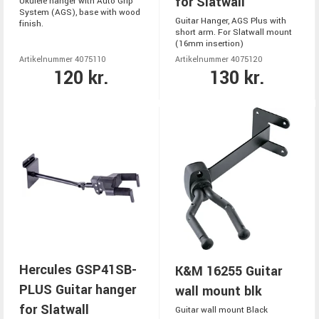
for Slatwall
Ukulele hanger with Auto Grip
System (AGS), base with wood
Guitar Hanger, AGS Plus with
finish.
short arm. For Slatwall mount
(16mm insertion)
Artikelnummer 4075110
Artikelnummer 4075120
120 kr.
130 kr.
Hercules GSP41SB-
K&M 16255 Guitar
PLUS Guitar hanger
wall mount blk
for Slatwall
Guitar wall mount Black