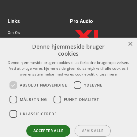
Links
Pro Audio
Om Os
×
Agenturer
Denne hjemmeside bruger
cookies
.
Log ind
Denne hjemmeside bruger cookies til at forbedre brugeroplevelsen.
GDPR & Cookies
Ved at bruge vores hjemmeside giver du samtykke til alle cookies i
overensstemmelse med vores cookiepolitik.
Læs mere
Kontakt
Sociale medier
ABSOLUT NØDVENDIGE
YDEEVNE
Som privatperson kan du ikke
Facebook
MÅLRETNING
FUNKTIONALITET
købe på denne hjemmeside, alt
Instagram
salg foregår gennem vores
UKLASSIFICEREDE
forhandlere.
Youtube
info@emnordic.dk
ACCEPTER ALLE
AFVIS ALLE