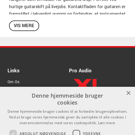
hurtige guitarskift på livejobs. Kontaktfladen for guitaren er
fremstillet i lakvenligt gummi og forhindrer, at instrumentet
glider væk.
VIS MERE
Links
Pro Audio
Om Os
×
Agenturer
Denne hjemmeside bruger
cookies
.
Log ind
Denne hjemmeside bruger cookies til at forbedre brugeroplevelsen.
GDPR & Cookies
Ved at bruge vores hjemmeside giver du samtykke til alle cookies i
overensstemmelse med vores cookiepolitik.
Læs mere
Kontakt
Sociale medier
ABSOLUT NØDVENDIGE
YDEEVNE