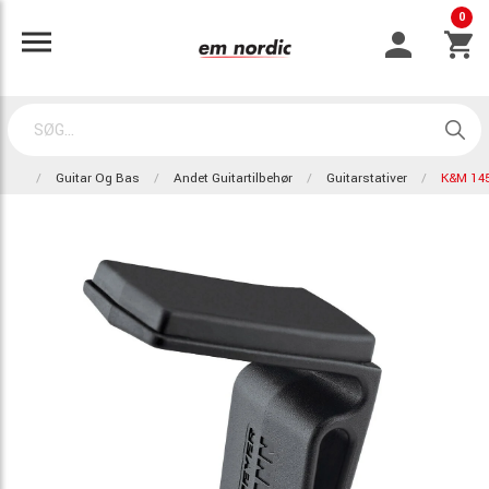
0
Guitar Og Bas
Andet Guitartilbehør
Guitarstativer
K&M 14