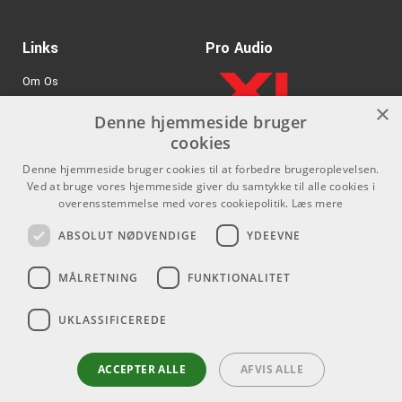
Links
Pro Audio
Om Os
×
Agenturer
Denne hjemmeside bruger
cookies
.
Log ind
Denne hjemmeside bruger cookies til at forbedre brugeroplevelsen.
GDPR & Cookies
Ved at bruge vores hjemmeside giver du samtykke til alle cookies i
overensstemmelse med vores cookiepolitik.
Læs mere
Kontakt
Sociale medier
ABSOLUT NØDVENDIGE
YDEEVNE
Som privatperson kan du ikke
Facebook
MÅLRETNING
FUNKTIONALITET
købe på denne hjemmeside, alt
Instagram
salg foregår gennem vores
UKLASSIFICEREDE
forhandlere.
Youtube
info@emnordic.dk
ACCEPTER ALLE
AFVIS ALLE