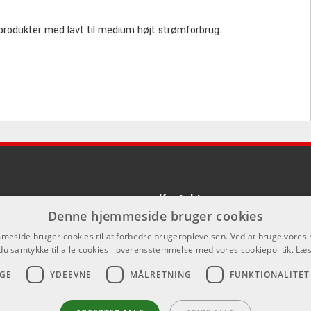
e produkter med lavt til medium højt strømforbrug.
Kontakt
Denne hjemmeside bruger cookies
Som privatperson kan du ikke købe p
eside bruger cookies til at forbedre brugeroplevelsen. Ved at bruge vore
hjemmeside, alt salg foregår gennem 
du samtykke til alle cookies i overensstemmelse med vores cookiepolitik.
Læs
info@emnordic.dk
GE
YDEEVNE
MÅLRETNING
FUNKTIONALITET