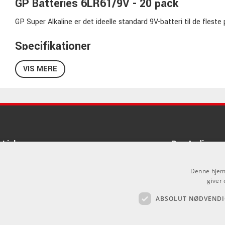
GP Batteries 6LR61/9V - 20 pack
GP Super Alkaline er det ideelle standard 9V-batteri til de flest
Specifikationer
20 stk 9V alkaline batterier
VIS MERE
Leveres i display-kasse
Lang levetid
Links
Pro Audio
Om Os
Denne hjemm
Agenturer
giver 
ABSOLUT NØDVENDI
Log ind
.
GDPR & Cookies