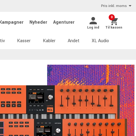
Pris inkl. moms
0
Kampagner
Nyheder
Agenturer
Log ind
Til kassen
tiv
Kasser
Kabler
Andet
XL Audio