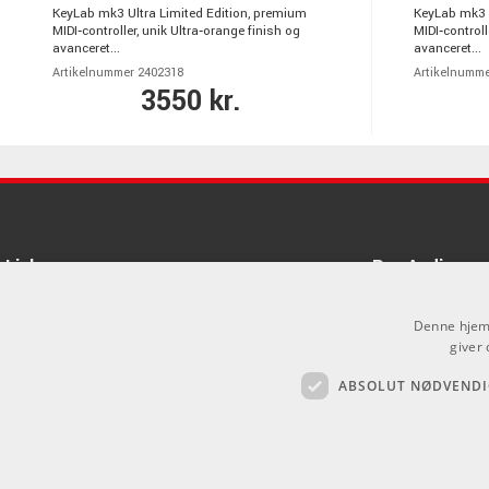
KeyLab mk3 Ultra Limited Edition, premium
KeyLab mk3 U
MIDI‑controller, unik Ultra‑orange finish og
MIDI‑controll
avanceret...
avanceret...
Artikelnummer 2402318
Artikelnumme
3550 kr.
Links
Pro Audio
Om Os
Denne hjemm
Agenturer
giver 
ABSOLUT NØDVENDI
Log ind
.
GDPR & Cookies