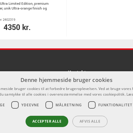
ltra Limited Edition, premium
er, unik Ultra‑orange finish og
r 2402319
4350 kr.
Kontakt
Denne hjemmeside bruger cookies
Som privatperson kan du ikke købe p
eside bruger cookies til at forbedre brugeroplevelsen. Ved at bruge vore
hjemmeside, alt salg foregår gennem 
du samtykke til alle cookies i overensstemmelse med vores cookiepolitik.
Læs
info@emnordic.dk
GE
YDEEVNE
MÅLRETNING
FUNKTIONALITET
ACCEPTER ALLE
AFVIS ALLE