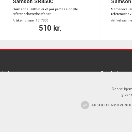
Samson SR850C
Samson
Samsons SR850 er et par professionelle
Samson's SR9
referencehovedtelefoner.
referencehove
Artikelnummer 1517850
Artikelnumme
510 kr.
Links
Pro Audio
Om Os
Denne hjemm
Agenturer
giver 
ABSOLUT NØDVENDI
Log ind
.
GDPR & Cookies