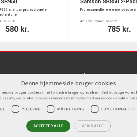
 SR950
Samson SR850 2-Pac
50 er et par professionelle
Professionelle referencehovedtelef
dtelefoner.
r 1517950
Artikelnummer 1517852
580 kr.
785 kr.
Kontakt
Denne hjemmeside bruger cookies
Som privatperson kan du ikke købe p
eside bruger cookies til at forbedre brugeroplevelsen. Ved at bruge vore
hjemmeside, alt salg foregår gennem 
du samtykke til alle cookies i overensstemmelse med vores cookiepolitik.
Læs
info@emnordic.dk
GE
YDEEVNE
MÅLRETNING
FUNKTIONALITET
ACCEPTER ALLE
AFVIS ALLE