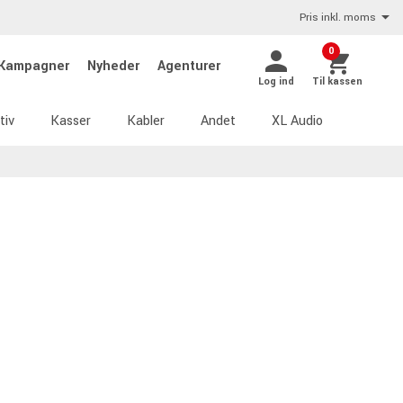
Pris inkl. moms
0
Kampagner
Nyheder
Agenturer
Log ind
Til kassen
tiv
Kasser
Kabler
Andet
XL Audio