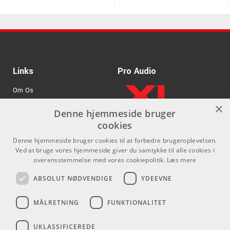
Links
Pro Audio
Om Os
×
Agenturer
Denne hjemmeside bruger
cookies
.
Log ind
Denne hjemmeside bruger cookies til at forbedre brugeroplevelsen.
GDPR & Cookies
Ved at bruge vores hjemmeside giver du samtykke til alle cookies i
overensstemmelse med vores cookiepolitik.
Læs mere
Kontakt
Sociale medier
ABSOLUT NØDVENDIGE
YDEEVNE
Som privatperson kan du ikke
Facebook
MÅLRETNING
FUNKTIONALITET
købe på denne hjemmeside, alt
Instagram
salg foregår gennem vores
UKLASSIFICEREDE
forhandlere.