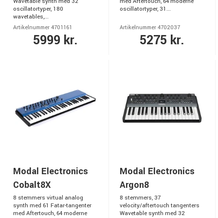
Wavetable synth med 32
med Aftertouch, 64 moderne
oscillatortyper, 180
oscillatortyper, 31...
wavetables,...
Artikelnummer 4701161
Artikelnummer 4702037
5999 kr.
5275 kr.
Modal Electronics
Modal Electronics
Cobalt8X
Argon8
8 stemmers virtual analog
8 stemmers, 37
synth med 61 Fatar-tangenter
velocity/aftertouch tangenters
med Aftertouch, 64 moderne
Wavetable synth med 32