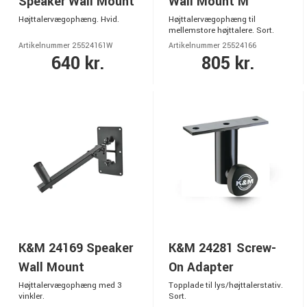
Speaker Wall Mount
Wall Mount M
Højttalervægophæng. Hvid.
Højttalervægophæng til
mellemstore højttalere. Sort.
Artikelnummer 25524161W
Artikelnummer 25524166
640 kr.
805 kr.
K&M 24169 Speaker
K&M 24281 Screw-
Wall Mount
On Adapter
Højttalervægophæng med 3
Topplade til lys/højttalerstativ.
vinkler.
Sort.