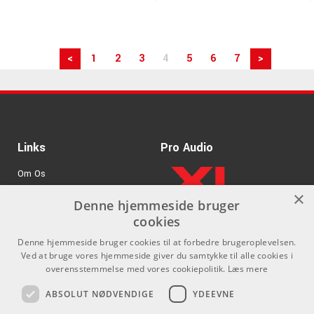
<
1
2
3
4
5
6
7
>
Links
Pro Audio
Om Os
×
Agenturer
Denne hjemmeside bruger
cookies
.
Log ind
Denne hjemmeside bruger cookies til at forbedre brugeroplevelsen.
GDPR & Cookies
Ved at bruge vores hjemmeside giver du samtykke til alle cookies i
overensstemmelse med vores cookiepolitik.
Læs mere
Kontakt
Sociale medier
ABSOLUT NØDVENDIGE
YDEEVNE