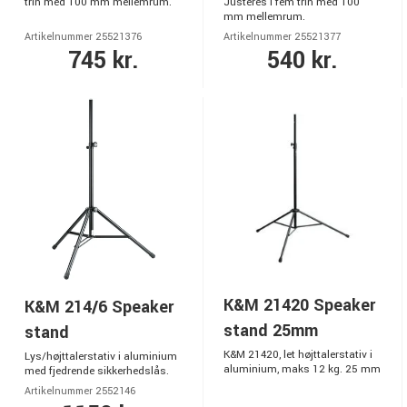
trin med 100 mm mellemrum.
Justeres i fem trin med 100
mm mellemrum.
Artikelnummer 25521376
Artikelnummer 25521377
745 kr.
540 kr.
K&M 21420 Speaker
K&M 214/6 Speaker
stand 25mm
stand
K&M 21420, let højttalerstativ i
Lys/højttalerstativ i aluminium
aluminium, maks 12 kg. 25 mm
med fjedrende sikkerhedslås.
Artikelnummer 2552146