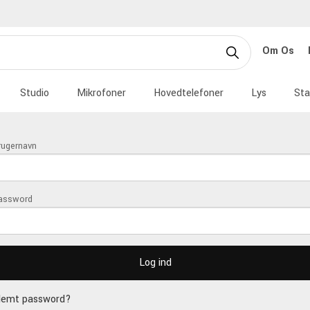
Om Os
Studio
Mikrofoner
Hovedtelefoner
Lys
Sta
rugernavn
assword
lemt password?