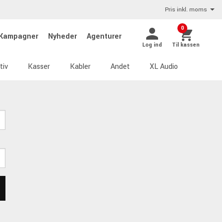
Pris inkl. moms
0
Kampagner
Nyheder
Agenturer
Log ind
Til kassen
tiv
Kasser
Kabler
Andet
XL Audio