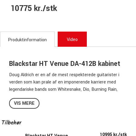
10775 kr./stk
Video
Produktinformation
Blackstar HT Venue DA-412B kabinet
Doug Aldrich er en af ​​de mest respekterede guitarister i
verden som kan prale af en imponerende karriere med
legendariske bands som Whitesnake, Dio, Burning Rain,
Lion, Hurricane, House of Lords, Bad Moon Rising og
VIS MERE
Revolution Saints. Siden 2016 har Doug også været et
centralt medlem af all-star rock-supergruppen, The Dead
Daisies, alt imens han har udgivet adskillige soloalbum.
Tilbehør
Mens Doug har adskillige signaturprodukter på CV'et, har
han aldrig før begivet sig ind i signaturforstærkernes
10995 kr./stk
Blackstar HT Venue