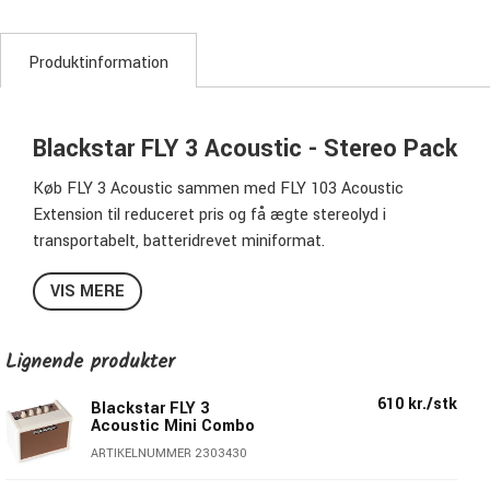
Produktinformation
Blackstar FLY 3 Acoustic - Stereo Pack
Køb FLY 3 Acoustic sammen med FLY 103 Acoustic
Extension til reduceret pris og få ægte stereolyd i
transportabelt, batteridrevet miniformat.
Lad dig ikke narre af størrelsen- FLY-serien lyder af langt
VIS MERE
mere end man skulle tro, når man tager den kompakte
størrelse i betragtning. Årelang R&D har bragt Blackstars
Lignende produkter
umiskendelige power ned i et mini-format der ellers er
præget af tynd, fesen og nærmest smadret lyd. Bevares,
610 kr./stk
Blackstar FLY 3
FLY-modellerne kan ikke spille Orange Scene op, men det
Acoustic Mini Combo
var der nok heller ingen, der forventede. Tricket er at skabe
ARTIKELNUMMER 2303430
god lyd ved lave Watt-tal, og det er præcis hvad Blackstar